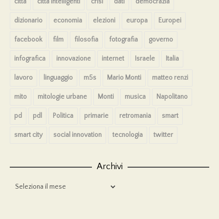
città
città intelligenti
crisi
dati
democrazia
dizionario
economia
elezioni
europa
Europei
facebook
film
filosofia
fotografia
governo
infografica
innovazione
internet
Israele
Italia
lavoro
linguaggio
m5s
Mario Monti
matteo renzi
mito
mitologie urbane
Monti
musica
Napolitano
pd
pdl
Politica
primarie
retromania
smart
smart city
social innovation
tecnologia
twitter
Archivi
Archivi