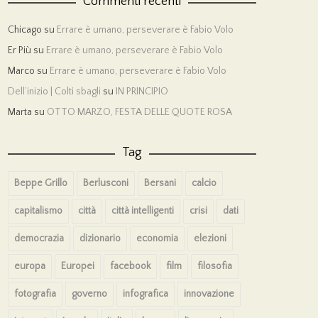
Commenti recenti
Chicago
su
Errare è umano, perseverare è Fabio Volo
Er Più
su
Errare è umano, perseverare è Fabio Volo
Marco
su
Errare è umano, perseverare è Fabio Volo
Dell’inizio | Colti sbagli
su
IN PRINCIPIO
Marta
su
OTTO MARZO, FESTA DELLE QUOTE ROSA
Tag
Beppe Grillo
Berlusconi
Bersani
calcio
capitalismo
città
città intelligenti
crisi
dati
democrazia
dizionario
economia
elezioni
europa
Europei
facebook
film
filosofia
fotografia
governo
infografica
innovazione