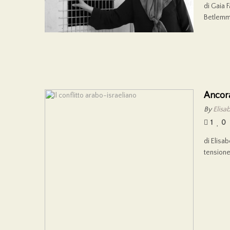
di Gaia 
Betlemme
Ancor
By
Elisab
1
0
di Elisab
tensione