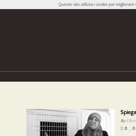
Questo sito utilizza i cookie per migliorare 
Spiega
By
il Bu
0
0