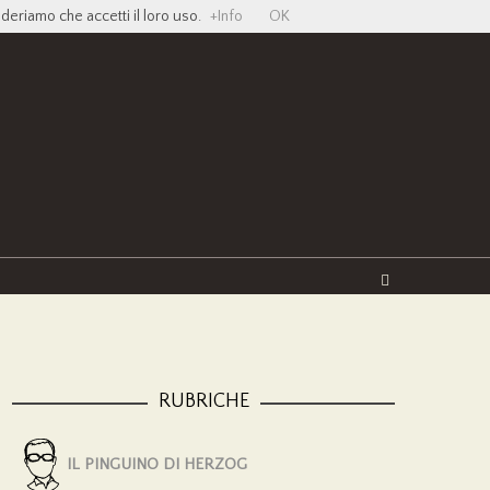
ideriamo che accetti il loro uso.
+Info
OK
Twitter
Facebook
YouTube
Vimeo
RUBRICHE
IL PINGUINO DI HERZOG