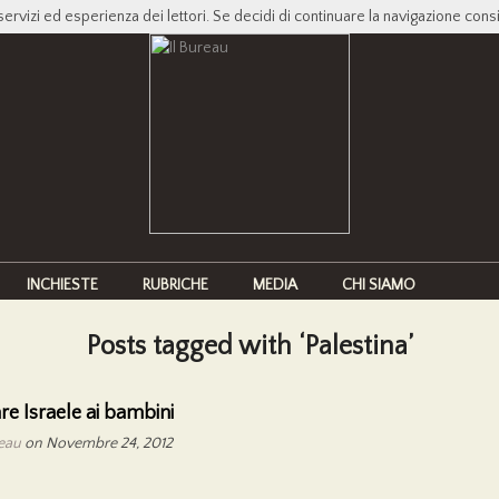
servizi ed esperienza dei lettori. Se decidi di continuare la navigazione cons
INCHIESTE
RUBRICHE
MEDIA
CHI SIAMO
Posts tagged with ‘Palestina’
re Israele ai bambini
reau
on Novembre 24, 2012