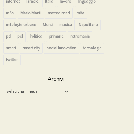
internet
Israele
Italia
lavoro
linguaggio
m5s
Mario Monti
matteo renzi
mito
mitologie urbane
Monti
musica
Napolitano
pd
pdl
Politica
primarie
retromania
smart
smart city
social innovation
tecnologia
twitter
Archivi
Archivi