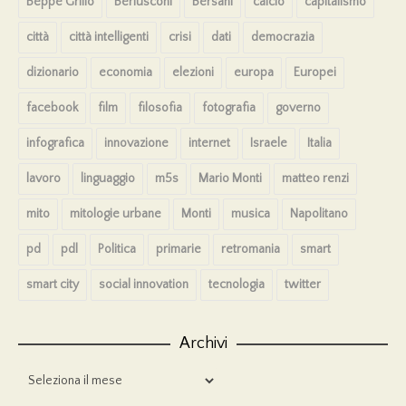
Beppe Grillo
Berlusconi
Bersani
calcio
capitalismo
città
città intelligenti
crisi
dati
democrazia
dizionario
economia
elezioni
europa
Europei
facebook
film
filosofia
fotografia
governo
infografica
innovazione
internet
Israele
Italia
lavoro
linguaggio
m5s
Mario Monti
matteo renzi
mito
mitologie urbane
Monti
musica
Napolitano
pd
pdl
Politica
primarie
retromania
smart
smart city
social innovation
tecnologia
twitter
Archivi
Archivi