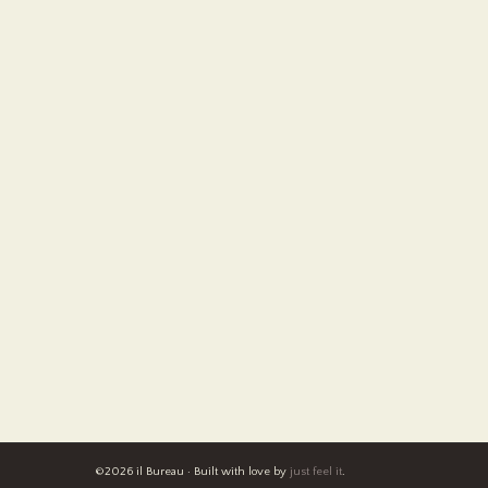
©2026 il Bureau · Built with love by
just feel it
.