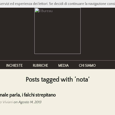
servizi ed esperienza dei lettori. Se decidi di continuare la navigazione cons
INCHIESTE
RUBRICHE
MEDIA
CHI SIAMO
Posts tagged with ‘nota’
inale parla, i falchi strepitano
 Viviani
on Agosto 14, 2013