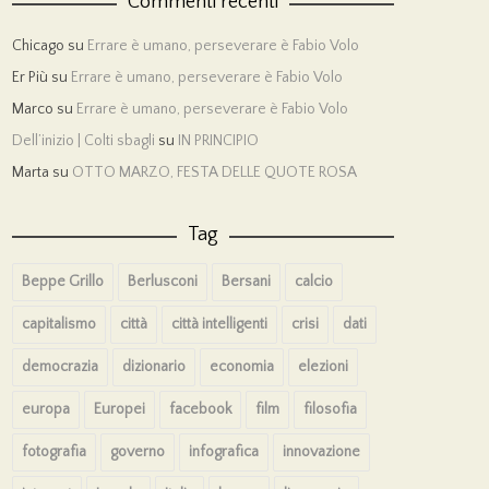
Commenti recenti
Chicago
su
Errare è umano, perseverare è Fabio Volo
Er Più
su
Errare è umano, perseverare è Fabio Volo
Marco
su
Errare è umano, perseverare è Fabio Volo
Dell’inizio | Colti sbagli
su
IN PRINCIPIO
Marta
su
OTTO MARZO, FESTA DELLE QUOTE ROSA
Tag
Beppe Grillo
Berlusconi
Bersani
calcio
capitalismo
città
città intelligenti
crisi
dati
democrazia
dizionario
economia
elezioni
europa
Europei
facebook
film
filosofia
fotografia
governo
infografica
innovazione