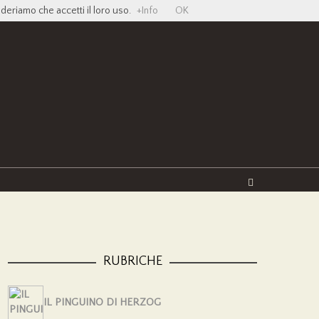
ideriamo che accetti il loro uso.
+Info
OK
Twitter
Facebook
YouTube
Vimeo
RUBRICHE
IL PINGUINO DI HERZOG