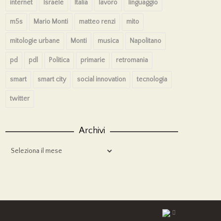
internet
Israele
Italia
lavoro
linguaggio
m5s
Mario Monti
matteo renzi
mito
mitologie urbane
Monti
musica
Napolitano
pd
pdl
Politica
primarie
retromania
smart
smart city
social innovation
tecnologia
twitter
Archivi
Archivi