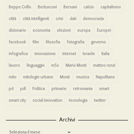
Beppe Grillo
Berlusconi
Bersani
calcio
capitalismo
città
città intelligenti
crisi
dati
democrazia
dizionario
economia
elezioni
europa
Europei
facebook
film
filosofia
fotografia
governo
infografica
innovazione
internet
Israele
Italia
lavoro
linguaggio
m5s
Mario Monti
matteo renzi
mito
mitologie urbane
Monti
musica
Napolitano
pd
pdl
Politica
primarie
retromania
smart
smart city
social innovation
tecnologia
twitter
Archivi
Archivi