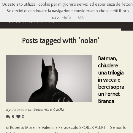
Questo sito utilizza i cookie per migliorare servizi ed esperienza dei lettori
Se decidi di continuare la navigazione consideriamo che accetti il loro
uso.
+Info
OK
Posts tagged with ‘nolan’
Batman,
chiudere
una trilogia
in vacca e
berci sopra
un Fernet
Branca
By
il Bureau
on Settembre 7, 2012
6
0
di Roberto Morelli e Valentina Parasecolo SPOILER ALERT – Se non lo