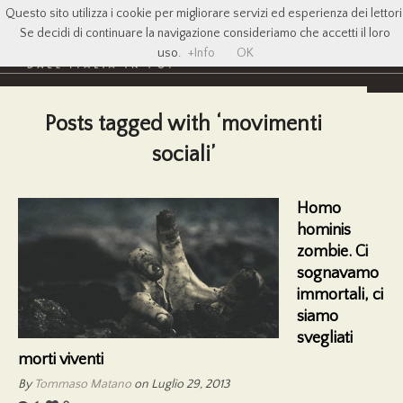
Questo sito utilizza i cookie per migliorare servizi ed esperienza dei lettori
Se decidi di continuare la navigazione consideriamo che accetti il loro
uso.
+Info
OK
Posts tagged with ‘movimenti
sociali’
Homo
hominis
zombie. Ci
sognavamo
immortali, ci
siamo
svegliati
morti viventi
By
Tommaso Matano
on Luglio 29, 2013