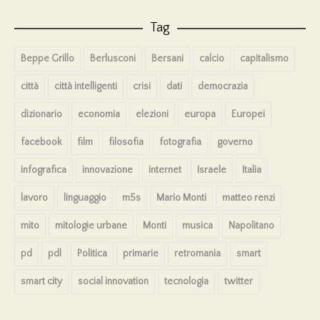
Tag
Beppe Grillo
Berlusconi
Bersani
calcio
capitalismo
città
città intelligenti
crisi
dati
democrazia
dizionario
economia
elezioni
europa
Europei
facebook
film
filosofia
fotografia
governo
infografica
innovazione
internet
Israele
Italia
lavoro
linguaggio
m5s
Mario Monti
matteo renzi
mito
mitologie urbane
Monti
musica
Napolitano
pd
pdl
Politica
primarie
retromania
smart
smart city
social innovation
tecnologia
twitter