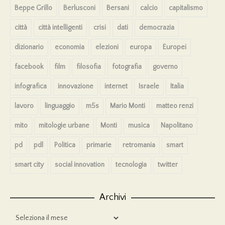
Beppe Grillo
Berlusconi
Bersani
calcio
capitalismo
città
città intelligenti
crisi
dati
democrazia
dizionario
economia
elezioni
europa
Europei
facebook
film
filosofia
fotografia
governo
infografica
innovazione
internet
Israele
Italia
lavoro
linguaggio
m5s
Mario Monti
matteo renzi
mito
mitologie urbane
Monti
musica
Napolitano
pd
pdl
Politica
primarie
retromania
smart
smart city
social innovation
tecnologia
twitter
Archivi
Archivi