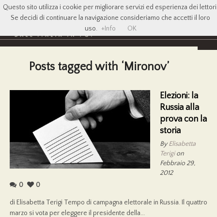
Questo sito utilizza i cookie per migliorare servizi ed esperienza dei lettori
Se decidi di continuare la navigazione consideriamo che accetti il loro
uso.
+Info
OK
Posts tagged with ‘Mironov’
Elezioni: la
Russia alla
prova con la
storia
By
Elisabetta
Terigi
on
Febbraio 29,
2012
0
0
di Elisabetta Terigi Tempo di campagna elettorale in Russia. Il quattro
marzo si vota per eleggere il presidente della...