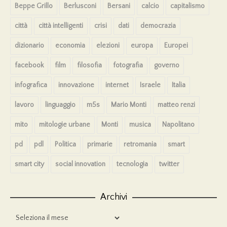
Beppe Grillo
Berlusconi
Bersani
calcio
capitalismo
città
città intelligenti
crisi
dati
democrazia
dizionario
economia
elezioni
europa
Europei
facebook
film
filosofia
fotografia
governo
infografica
innovazione
internet
Israele
Italia
lavoro
linguaggio
m5s
Mario Monti
matteo renzi
mito
mitologie urbane
Monti
musica
Napolitano
pd
pdl
Politica
primarie
retromania
smart
smart city
social innovation
tecnologia
twitter
Archivi
Archivi