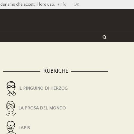
ideriamo che accetti il loro uso.
+Info
OK
Twitter
Facebook
YouTube
Vimeo
RUBRICHE
IL PINGUINO DI HERZOG
LA PROSA DEL MONDO
LAPIS