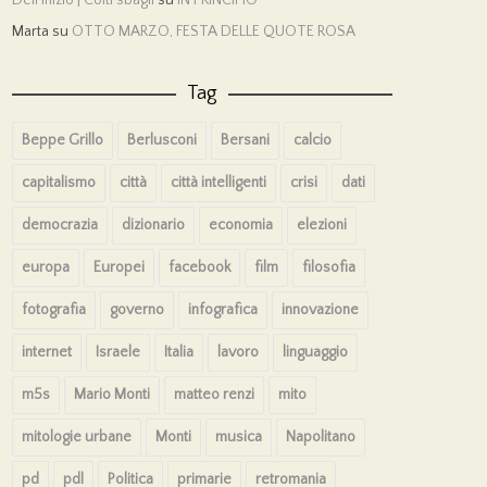
Marta
su
OTTO MARZO, FESTA DELLE QUOTE ROSA
Tag
Beppe Grillo
Berlusconi
Bersani
calcio
capitalismo
città
città intelligenti
crisi
dati
democrazia
dizionario
economia
elezioni
europa
Europei
facebook
film
filosofia
fotografia
governo
infografica
innovazione
internet
Israele
Italia
lavoro
linguaggio
m5s
Mario Monti
matteo renzi
mito
mitologie urbane
Monti
musica
Napolitano
pd
pdl
Politica
primarie
retromania