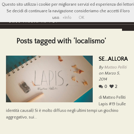
Questo sito utilizza i cookie per migliorare servizi ed esperienza dei lettori
Se decidi di continuare la navigazione consideriamo che accetti il loro
uso.
+Info
OK
Posts tagged with ‘localismo’
SE…ALLORA
By
Matteo Pelliti
on Marzo 5,
2014
0
2
di Matteo Pelliti
Lapis #19 (sulle
identità causali) Si è molto diffuso negli ultimi tempi un giochino
aggregativo, sui...