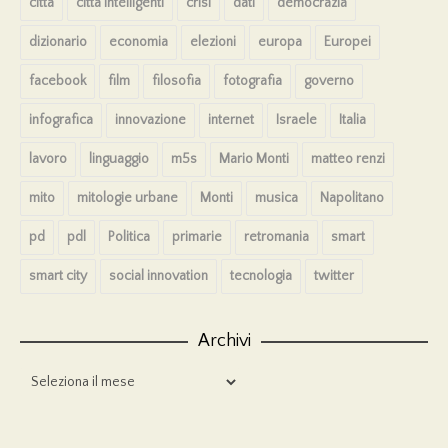
città
città intelligenti
crisi
dati
democrazia
dizionario
economia
elezioni
europa
Europei
facebook
film
filosofia
fotografia
governo
infografica
innovazione
internet
Israele
Italia
lavoro
linguaggio
m5s
Mario Monti
matteo renzi
mito
mitologie urbane
Monti
musica
Napolitano
pd
pdl
Politica
primarie
retromania
smart
smart city
social innovation
tecnologia
twitter
Archivi
Archivi