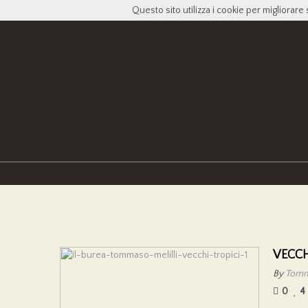
Questo sito utilizza i cookie per migliorare 
VECCH
By
Tomma
0
4