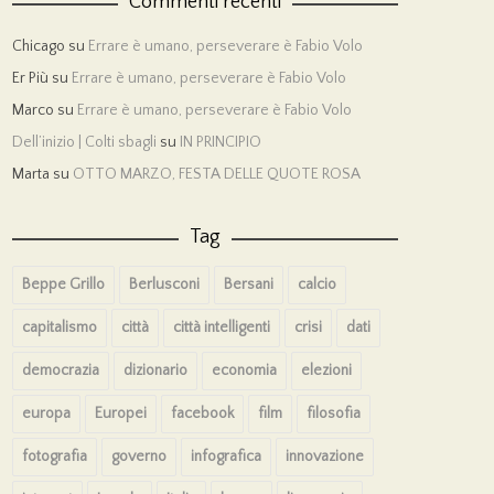
Commenti recenti
Chicago
su
Errare è umano, perseverare è Fabio Volo
Er Più
su
Errare è umano, perseverare è Fabio Volo
Marco
su
Errare è umano, perseverare è Fabio Volo
Dell’inizio | Colti sbagli
su
IN PRINCIPIO
Marta
su
OTTO MARZO, FESTA DELLE QUOTE ROSA
Tag
Beppe Grillo
Berlusconi
Bersani
calcio
capitalismo
città
città intelligenti
crisi
dati
democrazia
dizionario
economia
elezioni
europa
Europei
facebook
film
filosofia
fotografia
governo
infografica
innovazione