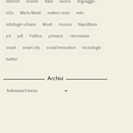
internet
Israele
Italia
lavoro
linguaggio
m5s
Mario Monti
matteo renzi
mito
mitologie urbane
Monti
musica
Napolitano
pd
pdl
Politica
primarie
retromania
smart
smart city
social innovation
tecnologia
twitter
Archivi
Archivi