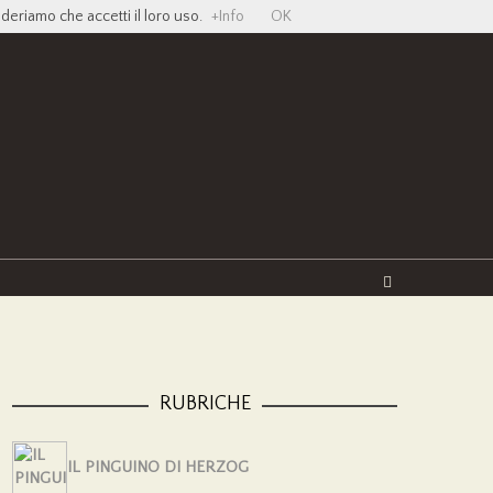
ideriamo che accetti il loro uso.
+Info
OK
Twitter
Facebook
YouTube
Vimeo
RUBRICHE
IL PINGUINO DI HERZOG