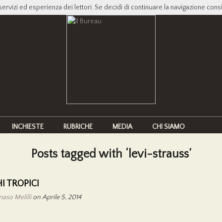
servizi ed esperienza dei lettori. Se decidi di continuare la navigazione cons
INCHIESTE
RUBRICHE
MEDIA
CHI SIAMO
Posts tagged with ‘levi-strauss’
I TROPICI
so Melilli
on Aprile 5, 2014