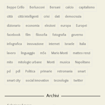
Beppe Grillo
Berlusconi
Bersani
calcio
capitalismo
città
città intelligenti
crisi
dati
democrazia
dizionario
economia
elezioni
europa
Europei
facebook
film
filosofia
fotografia
governo
infografica
innovazione
internet
Israele
Italia
lavoro
linguaggio
m5s
Mario Monti
matteo renzi
mito
mitologie urbane
Monti
musica
Napolitano
pd
pdl
Politica
primarie
retromania
smart
smart city
social innovation
tecnologia
twitter
Archivi
Archivi