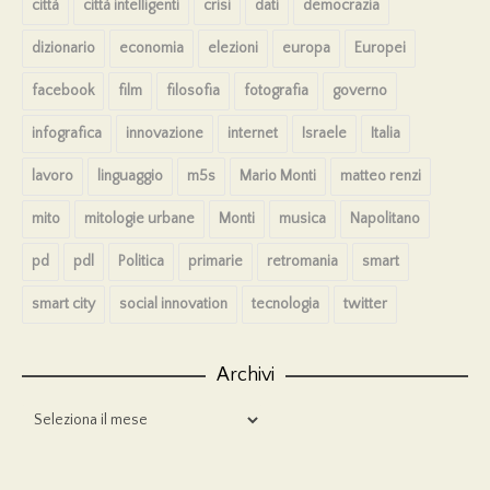
città
città intelligenti
crisi
dati
democrazia
dizionario
economia
elezioni
europa
Europei
facebook
film
filosofia
fotografia
governo
infografica
innovazione
internet
Israele
Italia
lavoro
linguaggio
m5s
Mario Monti
matteo renzi
mito
mitologie urbane
Monti
musica
Napolitano
pd
pdl
Politica
primarie
retromania
smart
smart city
social innovation
tecnologia
twitter
Archivi
Archivi