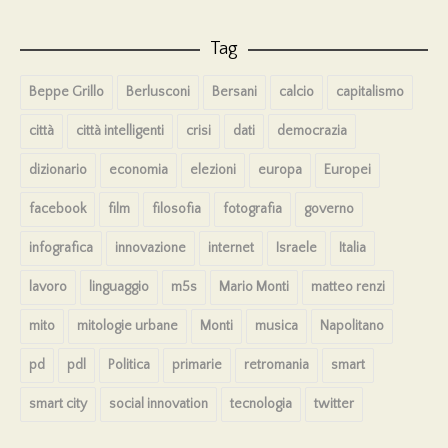
Tag
Beppe Grillo
Berlusconi
Bersani
calcio
capitalismo
città
città intelligenti
crisi
dati
democrazia
dizionario
economia
elezioni
europa
Europei
facebook
film
filosofia
fotografia
governo
infografica
innovazione
internet
Israele
Italia
lavoro
linguaggio
m5s
Mario Monti
matteo renzi
mito
mitologie urbane
Monti
musica
Napolitano
pd
pdl
Politica
primarie
retromania
smart
smart city
social innovation
tecnologia
twitter