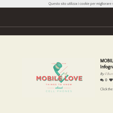
Questo sito utilizza i cookie per migliorare 
MOBILE
Infogr
By
il Bu
0
Click th