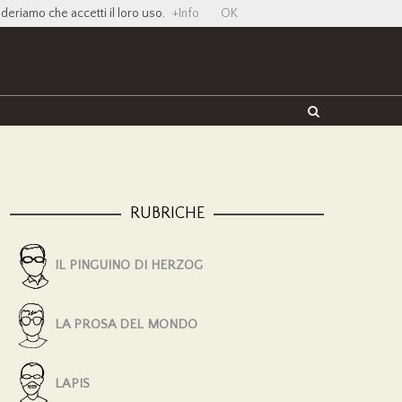
ideriamo che accetti il loro uso.
+Info
OK
Twitter
Facebook
YouTube
Vimeo
RUBRICHE
IL PINGUINO DI HERZOG
LA PROSA DEL MONDO
LAPIS