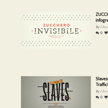
ZUCCH
infogr
By
il Bu
0
Slave
Traffic
By
il Bu
0