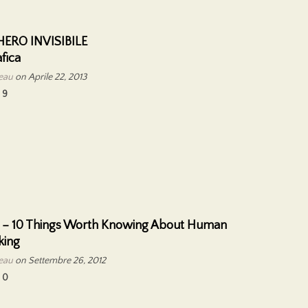
ERO INVISIBILE
afica
reau
on Aprile 22, 2013
9
s – 10 Things Worth Knowing About Human
king
reau
on Settembre 26, 2012
0