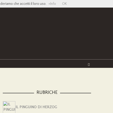
ideriamo che accetti il loro uso.
+Info
OK
Twitter
Facebook
YouTube
Vimeo
RUBRICHE
IL PINGUINO DI HERZOG