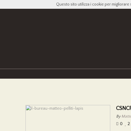
Questo sito utilizza i cookie per migliorare 
CSNC
By
Matteo
0
2