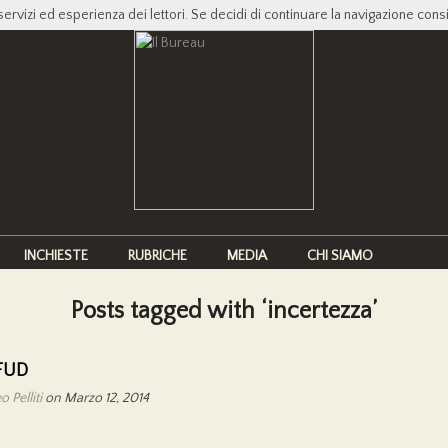
servizi ed esperienza dei lettori. Se decidi di continuare la navigazione cons
INCHIESTE
RUBRICHE
MEDIA
CHI SIAMO
Posts tagged with ‘incertezza’
FUD
 Pelliti
on Marzo 12, 2014