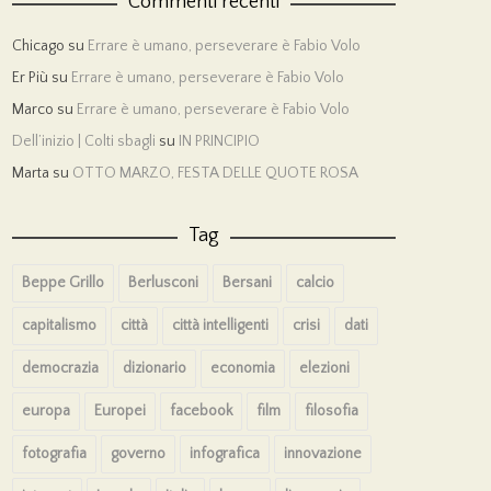
Commenti recenti
Chicago
su
Errare è umano, perseverare è Fabio Volo
Er Più
su
Errare è umano, perseverare è Fabio Volo
Marco
su
Errare è umano, perseverare è Fabio Volo
Dell’inizio | Colti sbagli
su
IN PRINCIPIO
Marta
su
OTTO MARZO, FESTA DELLE QUOTE ROSA
Tag
Beppe Grillo
Berlusconi
Bersani
calcio
capitalismo
città
città intelligenti
crisi
dati
democrazia
dizionario
economia
elezioni
europa
Europei
facebook
film
filosofia
fotografia
governo
infografica
innovazione