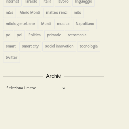
internet
Israele
Italia
lavoro
linguaggio
m5s
Mario Monti
matteo renzi
mito
mitologie urbane
Monti
musica
Napolitano
pd
pdl
Politica
primarie
retromania
smart
smart city
social innovation
tecnologia
twitter
Archivi
Archivi