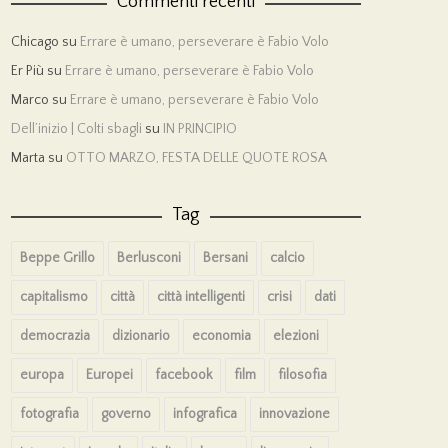
Commenti recenti
Chicago
su
Errare è umano, perseverare è Fabio Volo
Er Più
su
Errare è umano, perseverare è Fabio Volo
Marco
su
Errare è umano, perseverare è Fabio Volo
Dell’inizio | Colti sbagli
su
IN PRINCIPIO
Marta
su
OTTO MARZO, FESTA DELLE QUOTE ROSA
Tag
Beppe Grillo
Berlusconi
Bersani
calcio
capitalismo
città
città intelligenti
crisi
dati
democrazia
dizionario
economia
elezioni
europa
Europei
facebook
film
filosofia
fotografia
governo
infografica
innovazione