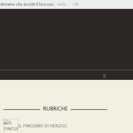
ideriamo che accetti il loro uso.
+Info
OK
Twitter
Facebook
YouTube
Vimeo
RUBRICHE
IL PINGUINO DI HERZOG