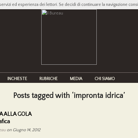
servizi ed esperienza dei lettori. Se decidi di continuare la navigazione cons
INCHIESTE
RUBRICHE
MEDIA
CHI SIAMO
Posts tagged with ‘impronta idrica’
A ALLA GOLA
afica
reau
on Giugno 14, 2012