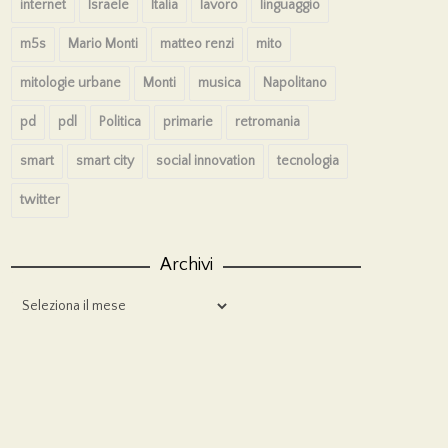
internet
Israele
Italia
lavoro
linguaggio
m5s
Mario Monti
matteo renzi
mito
mitologie urbane
Monti
musica
Napolitano
pd
pdl
Politica
primarie
retromania
smart
smart city
social innovation
tecnologia
twitter
Archivi
Archivi