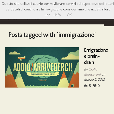
Questo sito utilizza i cookie per migliorare servizi ed esperienza dei lettori
Se decidi di continuare la navigazione consideriamo che accetti il loro
uso.
+Info
OK
Posts tagged with ‘immigrazione’
Emigrazione
e brain-
drain
By
Giulio
Mencaroni
on
Marzo 2, 2012
5
0