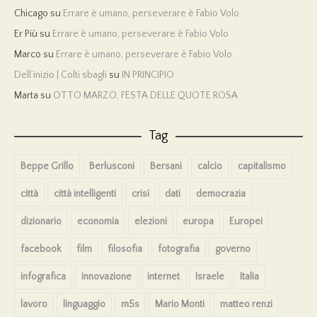
Chicago
su
Errare è umano, perseverare è Fabio Volo
Er Più
su
Errare è umano, perseverare è Fabio Volo
Marco
su
Errare è umano, perseverare è Fabio Volo
Dell’inizio | Colti sbagli
su
IN PRINCIPIO
Marta
su
OTTO MARZO, FESTA DELLE QUOTE ROSA
Tag
Beppe Grillo
Berlusconi
Bersani
calcio
capitalismo
città
città intelligenti
crisi
dati
democrazia
dizionario
economia
elezioni
europa
Europei
facebook
film
filosofia
fotografia
governo
infografica
innovazione
internet
Israele
Italia
lavoro
linguaggio
m5s
Mario Monti
matteo renzi