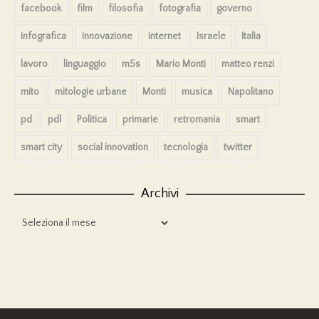
facebook
film
filosofia
fotografia
governo
infografica
innovazione
internet
Israele
Italia
lavoro
linguaggio
m5s
Mario Monti
matteo renzi
mito
mitologie urbane
Monti
musica
Napolitano
pd
pdl
Politica
primarie
retromania
smart
smart city
social innovation
tecnologia
twitter
Archivi
Archivi