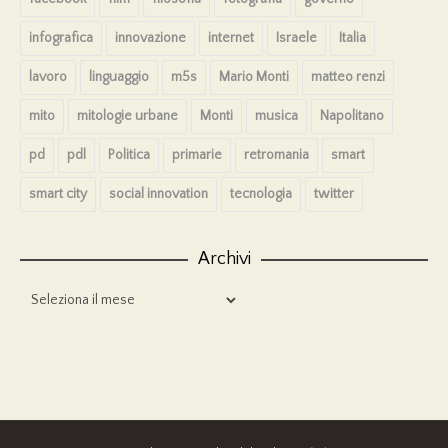
infografica
innovazione
internet
Israele
Italia
lavoro
linguaggio
m5s
Mario Monti
matteo renzi
mito
mitologie urbane
Monti
musica
Napolitano
pd
pdl
Politica
primarie
retromania
smart
smart city
social innovation
tecnologia
twitter
Archivi
Archivi