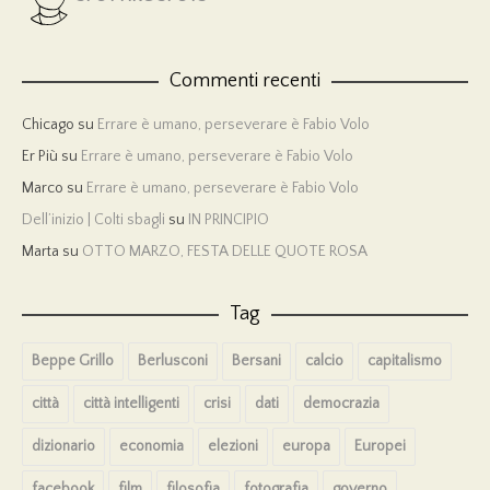
Commenti recenti
Chicago
su
Errare è umano, perseverare è Fabio Volo
Er Più
su
Errare è umano, perseverare è Fabio Volo
Marco
su
Errare è umano, perseverare è Fabio Volo
Dell’inizio | Colti sbagli
su
IN PRINCIPIO
Marta
su
OTTO MARZO, FESTA DELLE QUOTE ROSA
Tag
Beppe Grillo
Berlusconi
Bersani
calcio
capitalismo
città
città intelligenti
crisi
dati
democrazia
dizionario
economia
elezioni
europa
Europei
facebook
film
filosofia
fotografia
governo