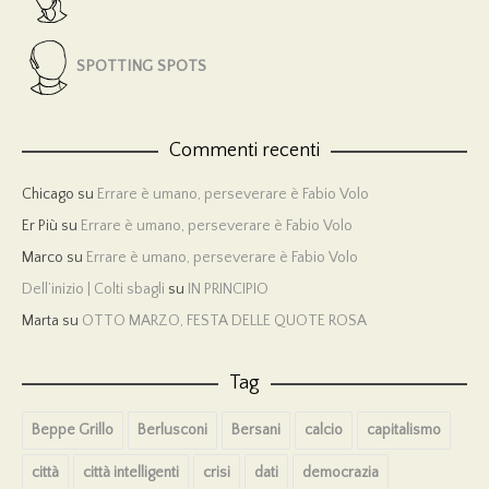
SPOTTING SPOTS
Commenti recenti
Chicago
su
Errare è umano, perseverare è Fabio Volo
Er Più
su
Errare è umano, perseverare è Fabio Volo
Marco
su
Errare è umano, perseverare è Fabio Volo
Dell’inizio | Colti sbagli
su
IN PRINCIPIO
Marta
su
OTTO MARZO, FESTA DELLE QUOTE ROSA
Tag
Beppe Grillo
Berlusconi
Bersani
calcio
capitalismo
città
città intelligenti
crisi
dati
democrazia