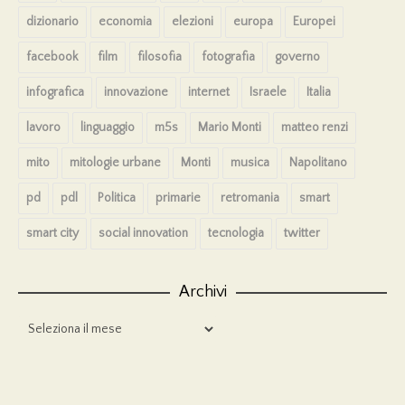
dizionario
economia
elezioni
europa
Europei
facebook
film
filosofia
fotografia
governo
infografica
innovazione
internet
Israele
Italia
lavoro
linguaggio
m5s
Mario Monti
matteo renzi
mito
mitologie urbane
Monti
musica
Napolitano
pd
pdl
Politica
primarie
retromania
smart
smart city
social innovation
tecnologia
twitter
Archivi
Archivi