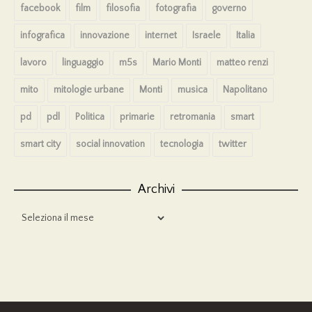
facebook
film
filosofia
fotografia
governo
infografica
innovazione
internet
Israele
Italia
lavoro
linguaggio
m5s
Mario Monti
matteo renzi
mito
mitologie urbane
Monti
musica
Napolitano
pd
pdl
Politica
primarie
retromania
smart
smart city
social innovation
tecnologia
twitter
Archivi
Archivi