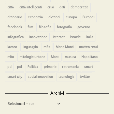
città
città intelligenti
crisi
dati
democrazia
dizionario
economia
elezioni
europa
Europei
facebook
film
filosofia
fotografia
governo
infografica
innovazione
internet
Israele
Italia
lavoro
linguaggio
m5s
Mario Monti
matteo renzi
mito
mitologie urbane
Monti
musica
Napolitano
pd
pdl
Politica
primarie
retromania
smart
smart city
social innovation
tecnologia
twitter
Archivi
Archivi