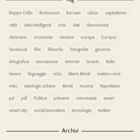
Beppe Grillo
Berlusconi
Bersani
calcio
capitalismo
città
città intelligenti
crisi
dati
democrazia
dizionario
economia
elezioni
europa
Europei
facebook
film
filosofia
fotografia
governo
infografica
innovazione
internet
Israele
Italia
lavoro
linguaggio
m5s
Mario Monti
matteo renzi
mito
mitologie urbane
Monti
musica
Napolitano
pd
pdl
Politica
primarie
retromania
smart
smart city
social innovation
tecnologia
twitter
Archivi