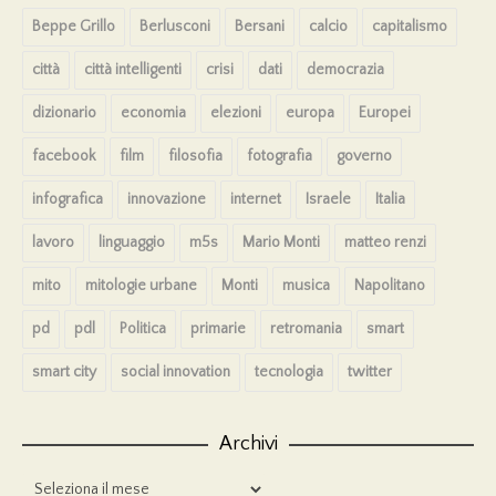
Beppe Grillo
Berlusconi
Bersani
calcio
capitalismo
città
città intelligenti
crisi
dati
democrazia
dizionario
economia
elezioni
europa
Europei
facebook
film
filosofia
fotografia
governo
infografica
innovazione
internet
Israele
Italia
lavoro
linguaggio
m5s
Mario Monti
matteo renzi
mito
mitologie urbane
Monti
musica
Napolitano
pd
pdl
Politica
primarie
retromania
smart
smart city
social innovation
tecnologia
twitter
Archivi
Archivi