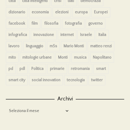
città
città intelligenti
crisi
dati
democrazia
dizionario
economia
elezioni
europa
Europei
facebook
film
filosofia
fotografia
governo
infografica
innovazione
internet
Israele
Italia
lavoro
linguaggio
m5s
Mario Monti
matteo renzi
mito
mitologie urbane
Monti
musica
Napolitano
pd
pdl
Politica
primarie
retromania
smart
smart city
social innovation
tecnologia
twitter
Archivi
Archivi