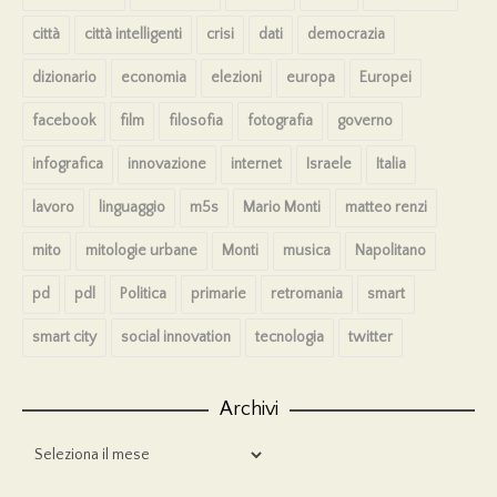
città
città intelligenti
crisi
dati
democrazia
dizionario
economia
elezioni
europa
Europei
facebook
film
filosofia
fotografia
governo
infografica
innovazione
internet
Israele
Italia
lavoro
linguaggio
m5s
Mario Monti
matteo renzi
mito
mitologie urbane
Monti
musica
Napolitano
pd
pdl
Politica
primarie
retromania
smart
smart city
social innovation
tecnologia
twitter
Archivi
Archivi