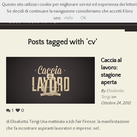
Questo sito utilizza i cookie per migliorare servizi ed esperienza dei lettori
Se decidi di continuare la navigazione consideriamo che accetti il loro
uso.
+Info
OK
Posts tagged with ‘cv’
Caccia al
lavoro:
stagione
aperta
By
Elisabetta
Terigi
on
Ottobre 24, 2012
1
0
di Elisabetta Terigi Una mattinata a Job Fair Firenze, la manifestazione
che fa incontrare aspiranti lavoratori e imprese, nel...