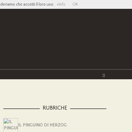
ideriamo che accetti il loro uso.
+Info
OK
Twitter
Facebook
YouTube
Vimeo
RUBRICHE
IL PINGUINO DI HERZOG