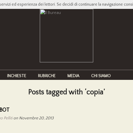
servizi ed esperienza dei lettori. Se decidi di continuare la navigazione cons
INCHIESTE
RUBRICHE
MEDIA
CHI SIAMO
Posts tagged with ‘copia’
BOT
 Pelliti
on Novembre 20, 2013