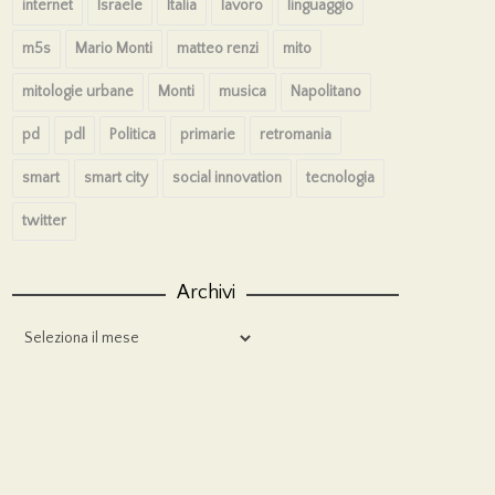
internet
Israele
Italia
lavoro
linguaggio
m5s
Mario Monti
matteo renzi
mito
mitologie urbane
Monti
musica
Napolitano
pd
pdl
Politica
primarie
retromania
smart
smart city
social innovation
tecnologia
twitter
Archivi
Archivi