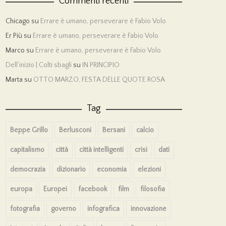
Commenti recenti
Chicago
su
Errare è umano, perseverare è Fabio Volo
Er Più
su
Errare è umano, perseverare è Fabio Volo
Marco
su
Errare è umano, perseverare è Fabio Volo
Dell’inizio | Colti sbagli
su
IN PRINCIPIO
Marta
su
OTTO MARZO, FESTA DELLE QUOTE ROSA
Tag
Beppe Grillo
Berlusconi
Bersani
calcio
capitalismo
città
città intelligenti
crisi
dati
democrazia
dizionario
economia
elezioni
europa
Europei
facebook
film
filosofia
fotografia
governo
infografica
innovazione