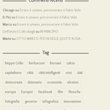
Commenti recenti
Chicago
su
Errare è umano, perseverare è Fabio Volo
Er Più
su
Errare è umano, perseverare è Fabio Volo
Marco
su
Errare è umano, perseverare è Fabio Volo
Dell’inizio | Colti sbagli
su
IN PRINCIPIO
Marta
su
OTTO MARZO, FESTA DELLE QUOTE ROSA
Tag
Beppe Grillo
Berlusconi
Bersani
calcio
capitalismo
città
città intelligenti
crisi
dati
democrazia
dizionario
economia
elezioni
europa
Europei
facebook
film
filosofia
fotografia
governo
infografica
innovazione