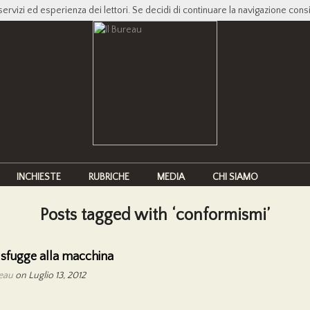
servizi ed esperienza dei lettori. Se decidi di continuare la navigazione cons
INCHIESTE
RUBRICHE
MEDIA
CHI SIAMO
Posts tagged with ‘conformismi’
 sfugge alla macchina
reau
on Luglio 13, 2012