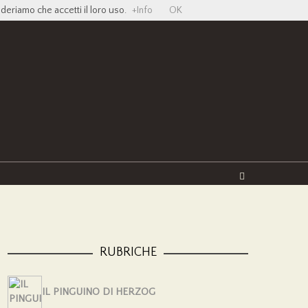
ideriamo che accetti il loro uso.
+Info
OK
Twitter
Facebook
YouTube
Vimeo
RUBRICHE
IL PINGUINO DI HERZOG