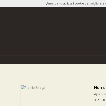
Questo sito utilizza i cookie per migliorare 
Non si
By
il Bu
2
0