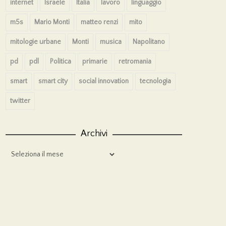
internet
Israele
Italia
lavoro
linguaggio
m5s
Mario Monti
matteo renzi
mito
mitologie urbane
Monti
musica
Napolitano
pd
pdl
Politica
primarie
retromania
smart
smart city
social innovation
tecnologia
twitter
Archivi
Archivi