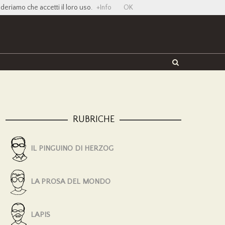
ideriamo che accetti il loro uso.
+Info
OK
Twitter
Facebook
YouTube
Vimeo
RUBRICHE
IL PINGUINO DI HERZOG
LA PROSA DEL MONDO
LAPIS