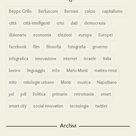
Beppe Grillo
Berlusconi
Bersani
calcio
capitalismo
città
città intelligenti
crisi
dati
democrazia
dizionario
economia
elezioni
europa
Europei
facebook
film
filosofia
fotografia
governo
infografica
innovazione
internet
Israele
Italia
lavoro
linguaggio
m5s
Mario Monti
matteo renzi
mito
mitologie urbane
Monti
musica
Napolitano
pd
pdl
Politica
primarie
retromania
smart
smart city
social innovation
tecnologia
twitter
Archivi