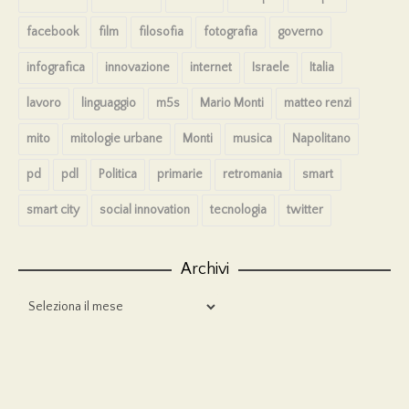
facebook
film
filosofia
fotografia
governo
infografica
innovazione
internet
Israele
Italia
lavoro
linguaggio
m5s
Mario Monti
matteo renzi
mito
mitologie urbane
Monti
musica
Napolitano
pd
pdl
Politica
primarie
retromania
smart
smart city
social innovation
tecnologia
twitter
Archivi
Archivi