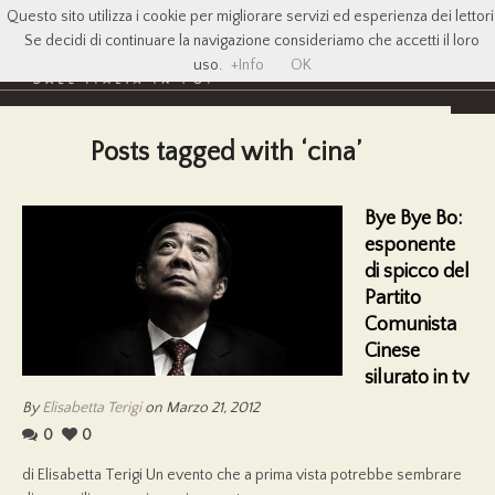
Questo sito utilizza i cookie per migliorare servizi ed esperienza dei lettori
Se decidi di continuare la navigazione consideriamo che accetti il loro
uso.
+Info
OK
Posts tagged with ‘cina’
Bye Bye Bo:
esponente
di spicco del
Partito
Comunista
Cinese
silurato in tv
By
Elisabetta Terigi
on Marzo 21, 2012
0
0
di Elisabetta Terigi Un evento che a prima vista potrebbe sembrare