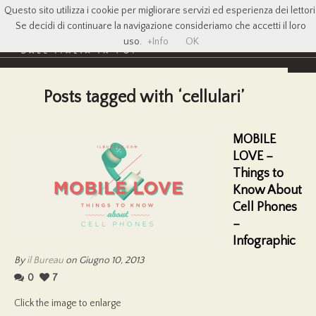
Questo sito utilizza i cookie per migliorare servizi ed esperienza dei lettori
Se decidi di continuare la navigazione consideriamo che accetti il loro
uso.
+Info
OK
Posts tagged with ‘cellulari’
MOBILE
LOVE –
Things to
Know About
Cell Phones
–
Infographic
By
il Bureau
on Giugno 10, 2013
0
7
Click the image to enlarge