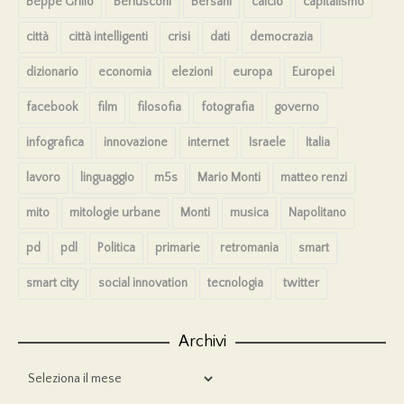
Beppe Grillo
Berlusconi
Bersani
calcio
capitalismo
città
città intelligenti
crisi
dati
democrazia
dizionario
economia
elezioni
europa
Europei
facebook
film
filosofia
fotografia
governo
infografica
innovazione
internet
Israele
Italia
lavoro
linguaggio
m5s
Mario Monti
matteo renzi
mito
mitologie urbane
Monti
musica
Napolitano
pd
pdl
Politica
primarie
retromania
smart
smart city
social innovation
tecnologia
twitter
Archivi
Archivi