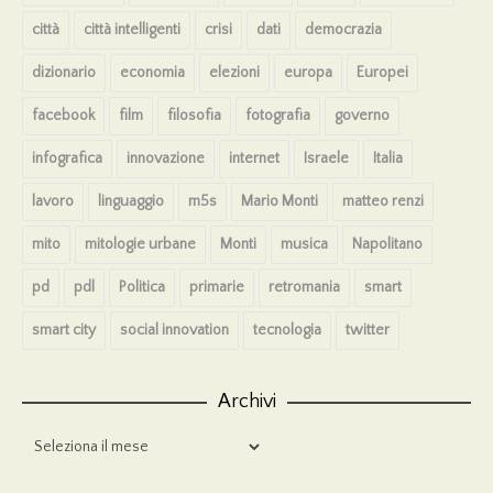
città
città intelligenti
crisi
dati
democrazia
dizionario
economia
elezioni
europa
Europei
facebook
film
filosofia
fotografia
governo
infografica
innovazione
internet
Israele
Italia
lavoro
linguaggio
m5s
Mario Monti
matteo renzi
mito
mitologie urbane
Monti
musica
Napolitano
pd
pdl
Politica
primarie
retromania
smart
smart city
social innovation
tecnologia
twitter
Archivi
Archivi