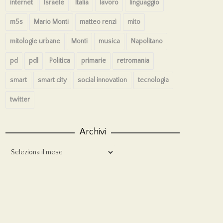
internet
Israele
Italia
lavoro
linguaggio
m5s
Mario Monti
matteo renzi
mito
mitologie urbane
Monti
musica
Napolitano
pd
pdl
Politica
primarie
retromania
smart
smart city
social innovation
tecnologia
twitter
Archivi
Archivi