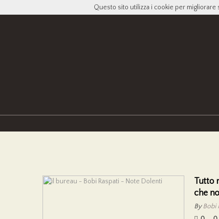
Questo sito utilizza i cookie per migliorare 
Tutto 
che no
By
Bobi 