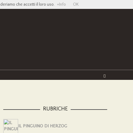
ideriamo che accetti il loro uso.
+Info
OK
Twitter
Facebook
YouTube
Vimeo
RUBRICHE
IL PINGUINO DI HERZOG