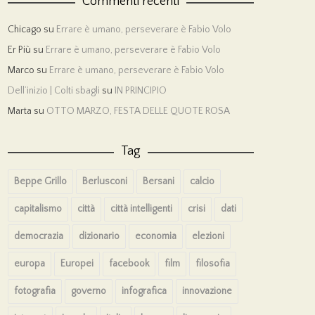
Commenti recenti
Chicago
su
Errare è umano, perseverare è Fabio Volo
Er Più
su
Errare è umano, perseverare è Fabio Volo
Marco
su
Errare è umano, perseverare è Fabio Volo
Dell’inizio | Colti sbagli
su
IN PRINCIPIO
Marta
su
OTTO MARZO, FESTA DELLE QUOTE ROSA
Tag
Beppe Grillo
Berlusconi
Bersani
calcio
capitalismo
città
città intelligenti
crisi
dati
democrazia
dizionario
economia
elezioni
europa
Europei
facebook
film
filosofia
fotografia
governo
infografica
innovazione