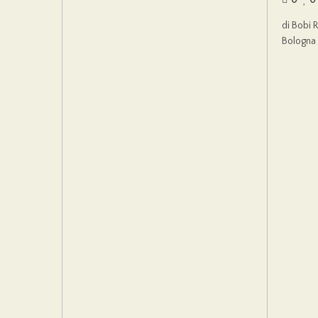
0
0
di Bobi 
Bologna 