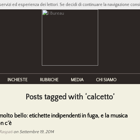
servizi ed esperienza dei lettori. Se decidi di continuare la navigazione cons
INCHIESTE
RUBRICHE
MEDIA
CHI SIAMO
Posts tagged with ‘calcetto’
molto bello: etichette indipendenti in fuga, e la musica
n c’è
Raspati
on Settembre 19, 2014