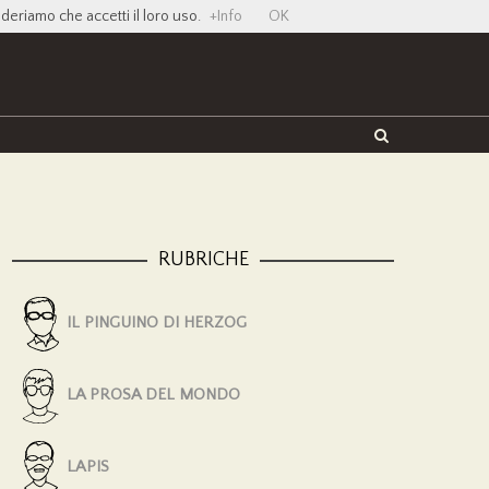
ideriamo che accetti il loro uso.
+Info
OK
Twitter
Facebook
YouTube
Vimeo
RUBRICHE
IL PINGUINO DI HERZOG
LA PROSA DEL MONDO
LAPIS