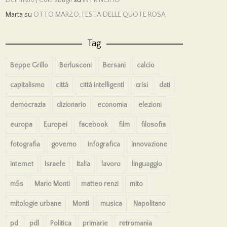
Marta
su
OTTO MARZO, FESTA DELLE QUOTE ROSA
Tag
Beppe Grillo
Berlusconi
Bersani
calcio
capitalismo
città
città intelligenti
crisi
dati
democrazia
dizionario
economia
elezioni
europa
Europei
facebook
film
filosofia
fotografia
governo
infografica
innovazione
internet
Israele
Italia
lavoro
linguaggio
m5s
Mario Monti
matteo renzi
mito
mitologie urbane
Monti
musica
Napolitano
pd
pdl
Politica
primarie
retromania