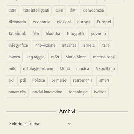
città
città intelligenti
crisi
dati
democrazia
dizionario
economia
elezioni
europa
Europei
facebook
film
filosofia
fotografia
governo
infografica
innovazione
internet
Israele
Italia
lavoro
linguaggio
m5s
Mario Monti
matteo renzi
mito
mitologie urbane
Monti
musica
Napolitano
pd
pdl
Politica
primarie
retromania
smart
smart city
social innovation
tecnologia
twitter
Archivi
Archivi