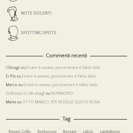
NOTE DOLENTI
SPOTTING SPOTS
Commenti recenti
Chicago
su
Errare è umano, perseverare è Fabio Volo
Er Più
su
Errare è umano, perseverare è Fabio Volo
Marco
su
Errare è umano, perseverare è Fabio Volo
Dell’inizio | Colti sbagli
su
IN PRINCIPIO
Marta
su
OTTO MARZO, FESTA DELLE QUOTE ROSA
Tag
Beppe Grillo
Berlusconi
Bersani
calcio
capitalismo