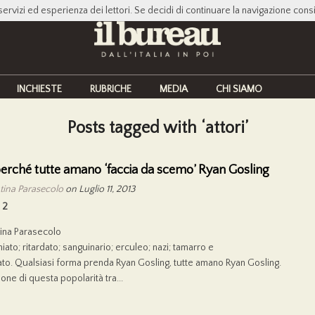
servizi ed esperienza dei lettori. Se decidi di continuare la navigazione cons
INCHIESTE
RUBRICHE
MEDIA
CHI SIAMO
Posts tagged with ‘attori’
erché tutte amano ‘faccia da scemo’ Ryan Gosling
tina Parasecolo
on Luglio 11, 2013
2
tina Parasecolo
iato; ritardato; sanguinario; erculeo; nazi; tamarro e
to. Qualsiasi forma prenda Ryan Gosling, tutte amano Ryan Gosling.
one di questa popolarità tra...