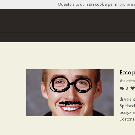
Questo sito utilizza i cookie per migliorare 
Ecco p
By
Valen
0
di Valen
Spelacch
ossigena
L’estensi