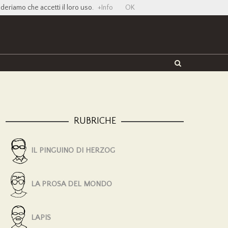
ideriamo che accetti il loro uso.
+Info
OK
Twitter
Facebook
YouTube
Vimeo
RUBRICHE
IL PINGUINO DI HERZOG
LA PROSA DEL MONDO
LAPIS