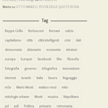
Marta
su
OTTO MARZO, FESTA DELLE QUOTE ROSA
Tag
Beppe Grillo
Berlusconi
Bersani
calcio
capitalismo
città
città intelligenti
crisi
dati
democrazia
dizionario
economia
elezioni
europa
Europei
facebook
film
filosofia
fotografia
governo
infografica
innovazione
internet
Israele
Italia
lavoro
linguaggio
m5s
Mario Monti
matteo renzi
mito
mitologie urbane
Monti
musica
Napolitano
pd
pdl
Politica
primarie
retromania