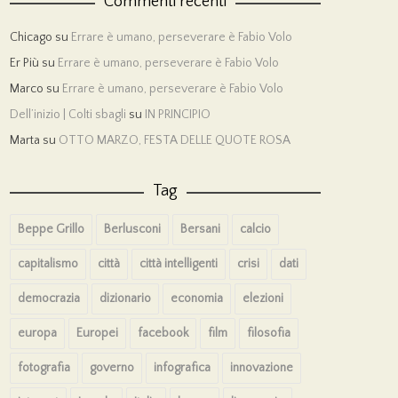
Commenti recenti
Chicago
su
Errare è umano, perseverare è Fabio Volo
Er Più
su
Errare è umano, perseverare è Fabio Volo
Marco
su
Errare è umano, perseverare è Fabio Volo
Dell’inizio | Colti sbagli
su
IN PRINCIPIO
Marta
su
OTTO MARZO, FESTA DELLE QUOTE ROSA
Tag
Beppe Grillo
Berlusconi
Bersani
calcio
capitalismo
città
città intelligenti
crisi
dati
democrazia
dizionario
economia
elezioni
europa
Europei
facebook
film
filosofia
fotografia
governo
infografica
innovazione