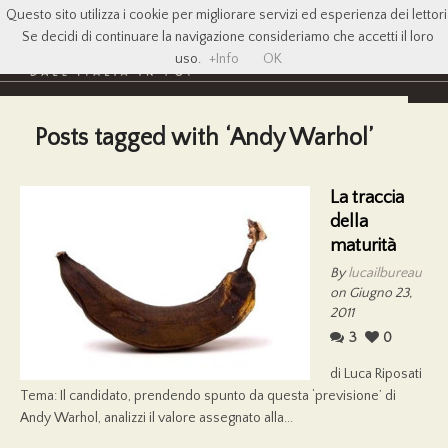
Questo sito utilizza i cookie per migliorare servizi ed esperienza dei lettori
Se decidi di continuare la navigazione consideriamo che accetti il loro
uso.
+Info
OK
Posts tagged with ‘Andy Warhol’
La traccia
della
maturità
By
lucailbureau
on Giugno 23,
2011
3
0
di Luca Riposati
Tema: Il candidato, prendendo spunto da questa ‘previsione’ di
Andy Warhol, analizzi il valore assegnato alla...