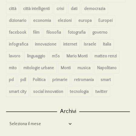
città
città intelligenti
crisi
dati
democrazia
dizionario
economia
elezioni
europa
Europei
facebook
film
filosofia
fotografia
governo
infografica
innovazione
internet
Israele
Italia
lavoro
linguaggio
m5s
Mario Monti
matteo renzi
mito
mitologie urbane
Monti
musica
Napolitano
pd
pdl
Politica
primarie
retromania
smart
smart city
social innovation
tecnologia
twitter
Archivi
Archivi