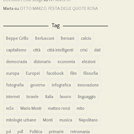
Marta
su
OTTO MARZO, FESTA DELLE QUOTE ROSA
Tag
Beppe Grillo
Berlusconi
Bersani
calcio
capitalismo
città
città intelligenti
crisi
dati
democrazia
dizionario
economia
elezioni
europa
Europei
facebook
film
filosofia
fotografia
governo
infografica
innovazione
internet
Israele
Italia
lavoro
linguaggio
m5s
Mario Monti
matteo renzi
mito
mitologie urbane
Monti
musica
Napolitano
pd
pdl
Politica
primarie
retromania