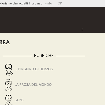
ideriamo che accetti il loro uso.
+Info
OK
Twitter
Facebook
YouTube
Vimeo
ERRA
RUBRICHE
IL PINGUINO DI HERZOG
LA PROSA DEL MONDO
LAPIS