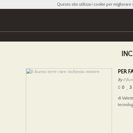
Questo sito utilizza i cookie per migliorare 
INC
PER F
By
il Bu
0
3
di Valen
tecnolog