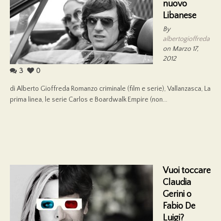
nuovo
Libanese
By
albertogioffreda
on Marzo 17,
2012
3
0
di Alberto Gioffreda Romanzo criminale (film e serie), Vallanzasca, La
prima linea, le serie Carlos e Boardwalk Empire (non...
Vuoi toccare
Claudia
Gerini o
Fabio De
Luigi?