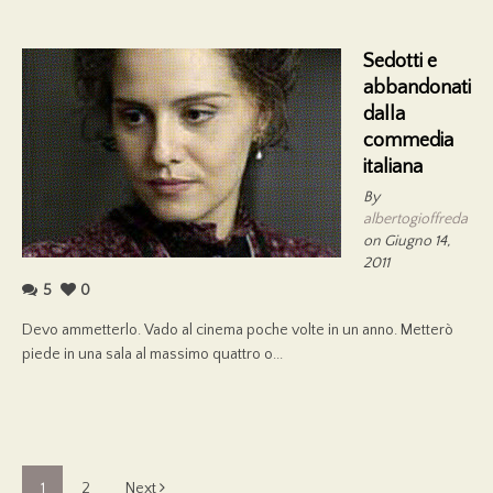
Sedotti e
abbandonati
dalla
commedia
italiana
By
albertogioffreda
on Giugno 14,
2011
5
0
Devo ammetterlo. Vado al cinema poche volte in un anno. Metterò
piede in una sala al massimo quattro o...
1
2
Next