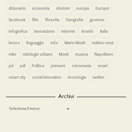
dizionario
economia
elezioni
europa
Europei
facebook
film
filosofia
fotografia
governo
infografica
innovazione
internet
Israele
Italia
lavoro
linguaggio
m5s
Mario Monti
matteo renzi
mito
mitologie urbane
Monti
musica
Napolitano
pd
pdl
Politica
primarie
retromania
smart
smart city
social innovation
tecnologia
twitter
Archivi
Archivi