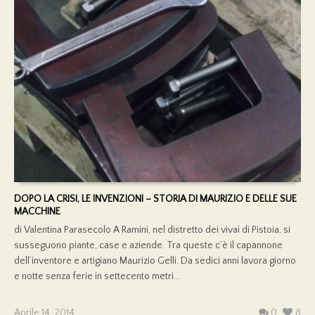
DOPO LA CRISI, LE INVENZIONI – STORIA DI MAURIZIO E DELLE SUE
MACCHINE
di Valentina Parasecolo A Ramini, nel distretto dei vivai di Pistoia, si
susseguono piante, case e aziende. Tra queste c’è il capannone
dell’inventore e artigiano Maurizio Gelli. Da sedici anni lavora giorno
e notte senza ferie in settecento metri...
Aprile 14, 2014
0
8