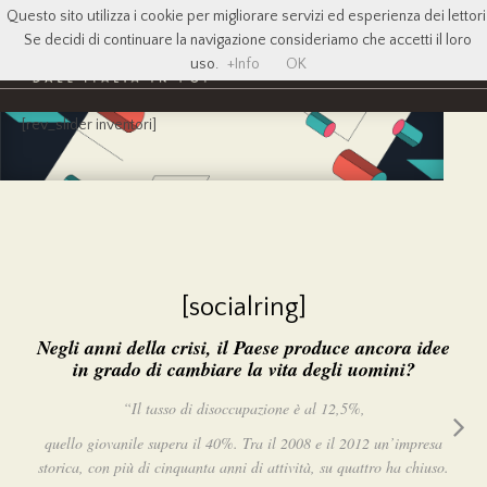
Questo sito utilizza i cookie per migliorare servizi ed esperienza dei lettori
Se decidi di continuare la navigazione consideriamo che accetti il loro
uso.
+Info
OK
[rev_slider inventori]
[socialring]
Negli anni della crisi, il Paese produce ancora idee
in grado di cambiare la vita degli uomini?
“Il tasso di disoccupazione è al 12,5%,
quello giovanile supera il 40%. Tra il 2008 e il 2012 un’impresa
storica, con più di cinquanta anni di attività, su quattro ha chiuso.