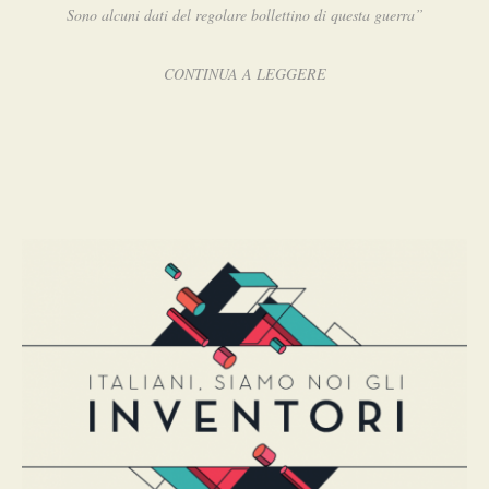
Sono alcuni dati del regolare bollettino di questa guerra”
CONTINUA A LEGGERE