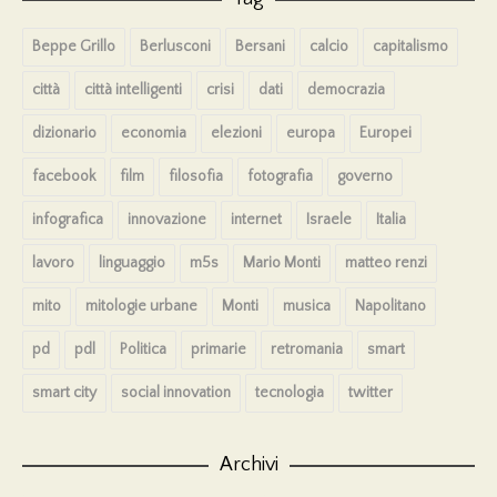
Beppe Grillo
Berlusconi
Bersani
calcio
capitalismo
città
città intelligenti
crisi
dati
democrazia
dizionario
economia
elezioni
europa
Europei
facebook
film
filosofia
fotografia
governo
infografica
innovazione
internet
Israele
Italia
lavoro
linguaggio
m5s
Mario Monti
matteo renzi
mito
mitologie urbane
Monti
musica
Napolitano
pd
pdl
Politica
primarie
retromania
smart
smart city
social innovation
tecnologia
twitter
Archivi