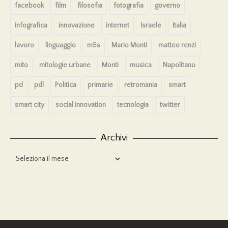
facebook
film
filosofia
fotografia
governo
infografica
innovazione
internet
Israele
Italia
lavoro
linguaggio
m5s
Mario Monti
matteo renzi
mito
mitologie urbane
Monti
musica
Napolitano
pd
pdl
Politica
primarie
retromania
smart
smart city
social innovation
tecnologia
twitter
Archivi
Archivi